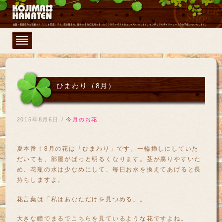
ひまわり（8月）
2015年8月6日
/
今月のお花
夏本番！8月の花は「ひまわり」です。一輪挿しにしていた
だいても、部屋がぱっと明るくなります。茎が腐りやすいた
め、花瓶の水は少なめにして、毎日お水を換えてあげると長
持ちしますよ。
花言葉は「私はあなただけを見つめる」。
大きな瞳でまるでこちらを見ているような花ですよね。