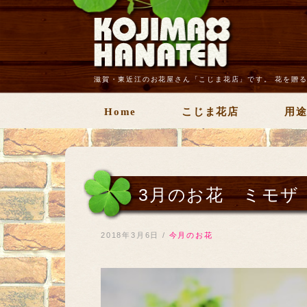
滋賀・東近江のお花屋さん「こじま花店」です。 花を贈
Home
こじま花店
用
3月のお花 ミモザ
2018年3月6日
/
今月のお花