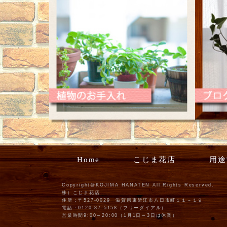
Home
こじま花店
用途
Copyright@KOJIMA HANATEN All Rights Reserved.
株）こじま花店
住所：〒527-0029 滋賀県東近江市八日市町１１－１９
電話：0120-87-5158（フリーダイアル）
営業時間9:00～20:00（1月1日～3日は休業）