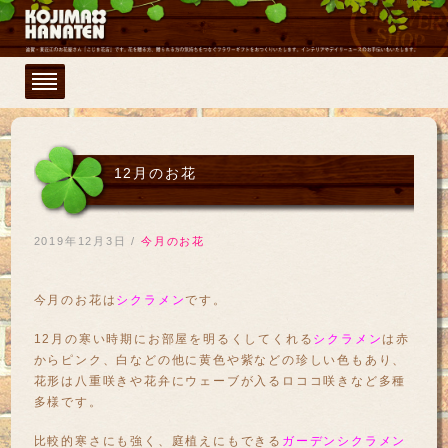
12月のお花
2019年12月3日
/
今月のお花
今月のお花は
シクラメン
です。
12月の寒い時期にお部屋を明るくしてくれる
シクラメン
は赤
からピンク、白などの他に黄色や紫などの珍しい色もあり、
花形は八重咲きや花弁にウェーブが入るロココ咲きなど多種
多様です。
比較的寒さにも強く、庭植えにもできる
ガーデンシクラメン